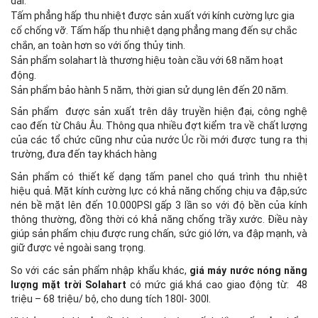
dài.
Tấm phẳng hấp thu nhiệt được sản xuất với kính cường lực gia
cố chống vỡ. Tấm hấp thu nhiệt dạng phẳng mang đến sự chắc
chắn, an toàn hơn so với ống thủy tinh.
Sản phẩm solahart là thương hiệu toàn cầu với 68 năm hoạt
động.
Sản phẩm bảo hành 5 năm, thời gian sử dụng lên đến 20 năm.
Sản phẩm được sản xuất trên dây truyền hiện đại, công nghệ
cao đến từ Châu Âu. Thông qua nhiều đợt kiểm tra về chất lượng
của các tổ chức cũng như của nước Úc rồi mới được tung ra thị
trường, đưa đến tay khách hàng
Sản phẩm có thiết kế dạng tấm panel cho quá trình thu nhiệt
hiệu quả. Mặt kính cường lực có khả năng chống chịu va đập,sức
nén bề mặt lên đến 10.000PSI gấp 3 lần so với độ bền của kính
thông thường, đồng thời có khả năng chống trầy xước. Điều này
giúp sản phẩm chịu được rung chấn, sức gió lớn, va đập mạnh, và
giữ được vẻ ngoài sang trọng.
So với các sản phẩm nhập khẩu khác,
giá máy nước nóng năng
lượng mặt trời Solahart
có mức giá khá cao giao động từ: 48
triệu – 68 triệu/ bộ, cho dung tích 180l- 300l.