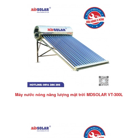
Máy nước nóng năng lượng mặt trời MDSOLAR VT-300L