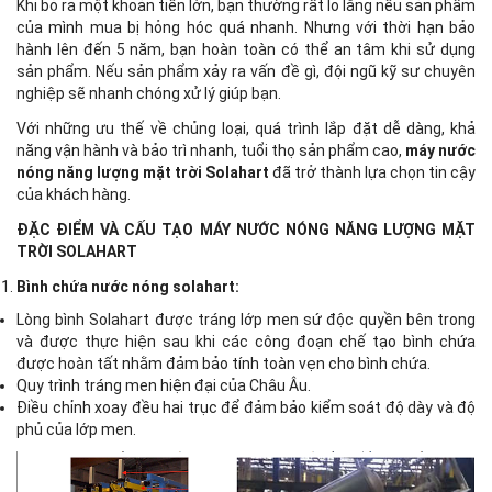
Khi bỏ ra một khoản tiền lớn, bạn thường rất lo lắng nếu sản phẩm
của mình mua bị hỏng hóc quá nhanh. Nhưng với thời hạn bảo
hành lên đến 5 năm, bạn hoàn toàn có thể an tâm khi sử dụng
sản phẩm. Nếu sản phẩm xảy ra vấn đề gì, đội ngũ kỹ sư chuyên
nghiệp sẽ nhanh chóng xử lý giúp bạn.
Với những ưu thế về chủng loại, quá trình lắp đặt dễ dàng, khả
năng vận hành và bảo trì nhanh, tuổi thọ sản phẩm cao,
máy nước
nóng năng lượng mặt trời Solahart
đã trở thành lựa chọn tin cậy
của khách hàng.
ĐẶC ĐIỂM VÀ CẤU TẠO MÁY NƯỚC NÓNG NĂNG LƯỢNG MẶT
TRỜI SOLAHART
Bình chứa nước nóng solahart:
Lòng bình Solahart được tráng lớp men sứ độc quyền bên trong
và được thực hiện sau khi các công đoạn chế tạo bình chứa
được hoàn tất nhằm đảm bảo tính toàn vẹn cho bình chứa.
Quy trình tráng men hiện đại của Châu Âu.
Điều chỉnh xoay đều hai trục để đảm bảo kiểm soát độ dày và độ
phủ của lớp men.