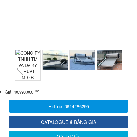
Tap to expand
Tap to expand
Tap to expand
Giá:
vnđ
40.990.000
Hotline: 0914286295
CATALOGUE & BẢNG GIÁ
Gửi Tư Vấn